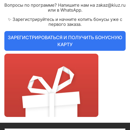
Вопросы по программе? Напишите нам на
zakaz@kiuz.ru
или в
WhatsApp
.
✨ Зарегистрируйтесь и начните копить бонусы уже с
первого заказа.
ЗАРЕГИСТРИРОВАТЬСЯ И ПОЛУЧИТЬ БОНУСНУЮ
КАРТУ