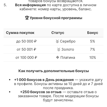
товаров бонусы возвращаются.
Вся информация
по карте доступна в
личном
кабинете
: номер карты, уровень, баланс.
🏆 Уровни бонусной программы
Сумма покупок
Статус
Бонус
до 50 000 ₽
🥈 Серебро
5%
от 50 001 ₽
🥇 Золото
7%
от 100 000 ₽
🔷 Платина
10%
Как получить дополнительные бонусы
+1 000 бонусов в День рождения
— укажите дату
в
профиле
. Бонусы активны за 10 дней до и 7 дней
после праздника.
+250 бонусов за отзыв
— оставьте отзыв о
заказанном товаре. После модерации бонусы
будут зачислены.